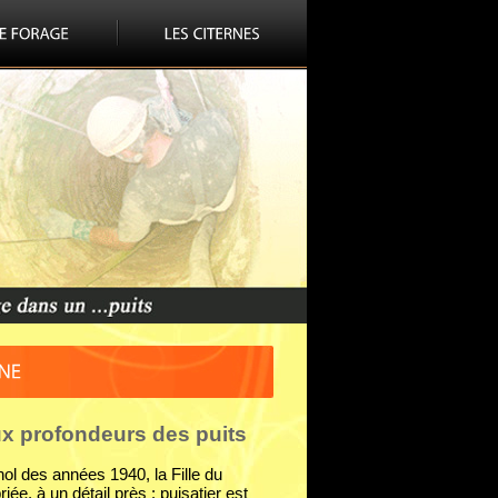
x profondeurs des puits
ol des années 1940, la Fille du
ée, à un détail près : puisatier est