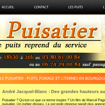
André Jacquel-Blanc : Des grandes hauteurs au
Puisatier ? Qu'est-ce que ce terme inspire ? Un film de Marcel Pagn
puisatier. Un métier disparu. La seconde réponse paraît plus appropri