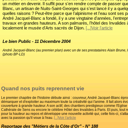
un métier en devenir. Il suffit pour s'en rendre compte de passer q
Blanc, un artisan de Nuits-Saint-Georges qui s'est lancé il y a que
quelles raisons ? Peut-être parce que l'alpinisme et l'eau sont ses 
André Jacquel-Blanc a fondé, il y a une vingtaine d'années, l'entrep
travaux en grandes hauteurs. A son palmarès, l'hôtel des Invalides 
localement le musée d'Arts sacrés de Dijon.
[...]Voir l'article
Le bien Public - 11 Décembre 2004
André Jacquel-Blanc (au premier plan) avec un de ses prestataires Alain Brune,
(photo BP-LD)
Quand nos puits reprennent vie
Le premier chapitre de l'histoire débute ainsi : couvreur, André Jacquel-Blanc épro
démarquer et d'exploiter au maximum toute la créativité qui l'anime. Il fait alors év
couverture à grande hauteur. A son actif, des chantiers prestigieux comme l'Eglise
Cathérale de Sens ou encore le célèbre Hôtel des Invalides à Paris. Et puis, tout r
pour la hauteur au repos et développe une nouvelle activité qui, cette fois-ci, s'at
avec la passion qu'il voue à l'eau.
[...]Voir l'article
Reportage des "Métiers de la Côte d'Or" - N° 188